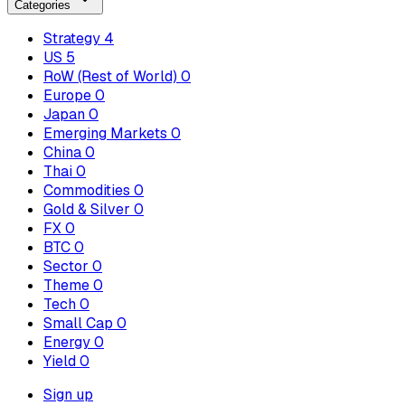
Categories
Strategy
4
US
5
RoW (Rest of World)
0
Europe
0
Japan
0
Emerging Markets
0
China
0
Thai
0
Commodities
0
Gold & Silver
0
FX
0
BTC
0
Sector
0
Theme
0
Tech
0
Small Cap
0
Energy
0
Yield
0
Sign up