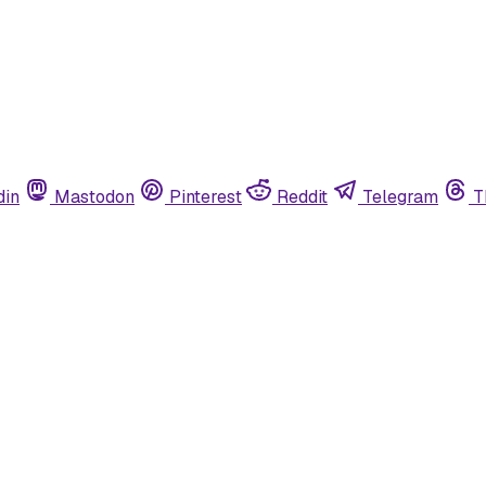
din
Mastodon
Pinterest
Reddit
Telegram
T